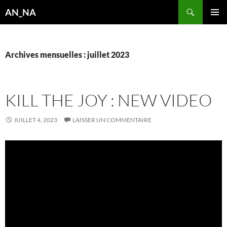
Aller
Recherche
AN_NA
au
MENU
contenu
PRINCI
Archives mensuelles : juillet 2023
KILL THE JOY : NEW VIDEO
JUILLET 4, 2023
LAISSER UN COMMENTAIRE