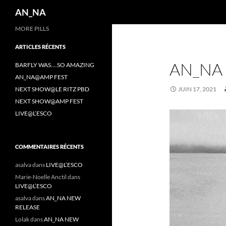
Recherche
AN_NA
Aller
MORE PILLS
au
ARTICLES RÉCENTS
contenu
AN_NA
BARFLY WAS….SO AMAZING
AN_NA@AMP FEST
NEXT SHOW@LE RITZ PBD
JUIN 17, 2021
NEXT SHOW@AMP FEST
LIVE@L’ESCO
COMMENTAIRES RÉCENTS
asalva
dans
LIVE@L’ESCO
Marie-Noelle Anctil
dans
LIVE@L’ESCO
asalva
dans
AN_NA NEW
RELEASE
Lolak
dans
AN_NA NEW