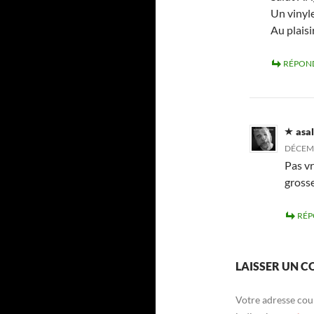
Un vinyl
Au plaisi
RÉPON
asa
DÉCEMB
Pas v
gross
RÉ
LAISSER UN 
Votre adresse cour