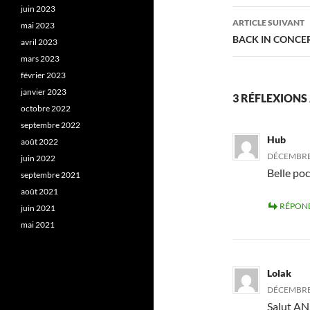
juin 2023
l'article
ARTICLE SUIVANT
mai 2023
BACK IN CONCE
avril 2023
mars 2023
février 2023
janvier 2023
3 RÉFLEXIONS
octobre 2022
septembre 2022
Hub
août 2022
DÉCEMBRE 
juin 2022
Belle poc
septembre 2021
août 2021
RÉPON
juin 2021
mai 2021
Lolak
DÉCEMBRE 
Salut A