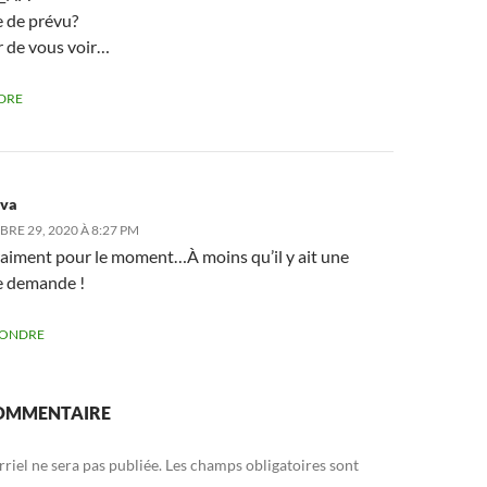
e de prévu?
r de vous voir…
DRE
lva
RE 29, 2020 À 8:27 PM
raiment pour le moment…À moins qu’il y ait une
e demande !
PONDRE
COMMENTAIRE
riel ne sera pas publiée.
Les champs obligatoires sont