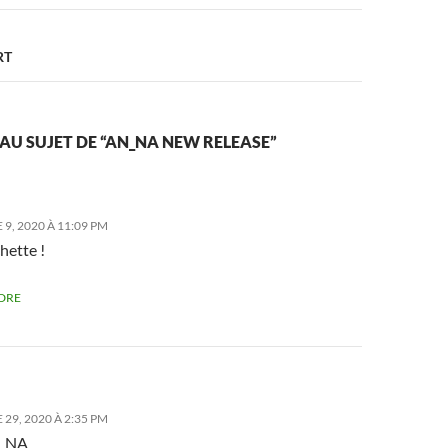
RT
 AU SUJET DE “AN_NA NEW RELEASE”
9, 2020 À 11:09 PM
hette !
DRE
29, 2020 À 2:35 PM
N_NA