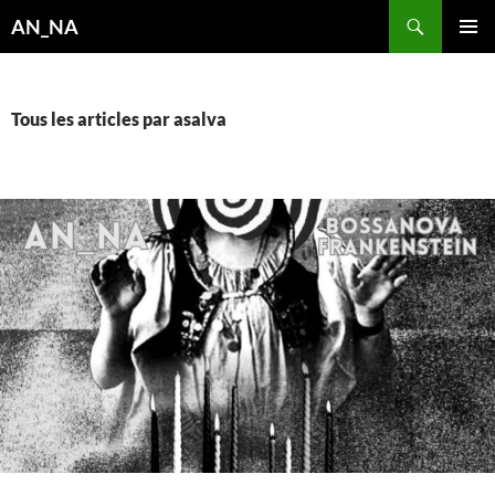
Aller
Recherche
AN_NA
au
MENU
contenu
PRINCI
Tous les articles par asalva