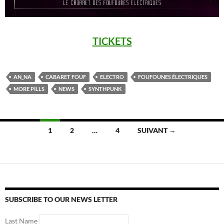
TICKETS
AN_NA
CABARET FOUF
ELECTRO
FOUFOUNES ÉLECTRIQUES
MORE PILLS
NEWS
SYNTHPUNK
Navigation
1
2
…
4
SUIVANT →
des
articles
SUBSCRIBE TO OUR NEWS LETTER
Last Name