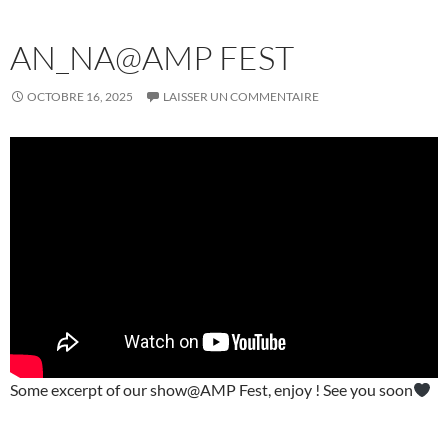
AN_NA@AMP FEST
OCTOBRE 16, 2025
LAISSER UN COMMENTAIRE
Some excerpt of our show@AMP Fest, enjoy ! See you soon