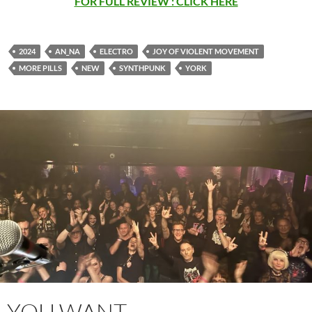
FOR FULL REVIEW : CLICK HERE
2024
AN_NA
ELECTRO
JOY OF VIOLENT MOVEMENT
MORE PILLS
NEW
SYNTHPUNK
YORK
YOU WANT