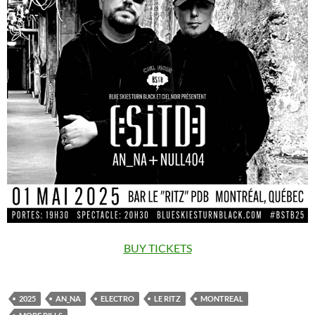
BUY TICKETS
2025
AN_NA
ELECTRO
LE RITZ
MONTREAL