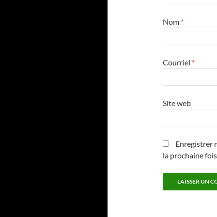
Nom
*
Courriel
*
Site web
Enregistrer 
la prochaine foi