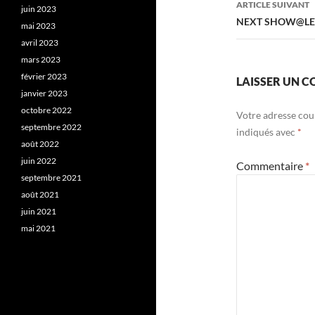
ARTICLE SUIVANT
juin 2023
NEXT SHOW@LE 
mai 2023
avril 2023
mars 2023
février 2023
LAISSER UN 
janvier 2023
octobre 2022
Votre adresse cour
septembre 2022
indiqués avec
*
août 2022
juin 2022
Commentaire
*
septembre 2021
août 2021
juin 2021
mai 2021