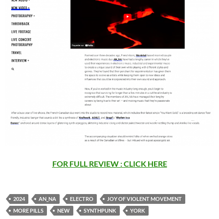
FOR FULL REVIEW : CLICK HERE
2024
AN_NA
ELECTRO
JOY OF VIOLENT MOVEMENT
MORE PILLS
NEW
SYNTHPUNK
YORK