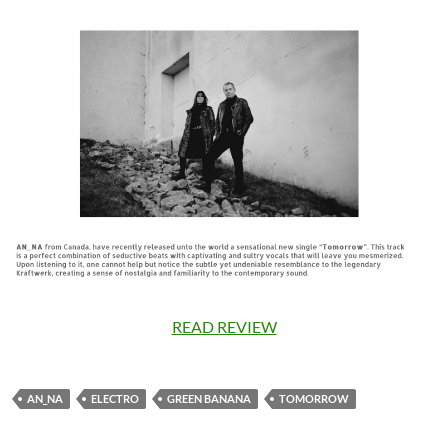
READ REVIEW
AN_NA
ELECTRO
GREEN BANANA
TOMORROW