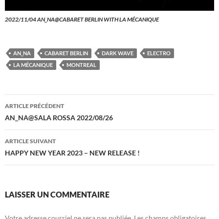
2022/11/04 AN_NA@CABARET BERLIN WITH LA MÉCANIQUE
AN_NA
CABARET BERLIN
DARK WAVE
ELECTRO
LA MÉCANIQUE
MONTREAL
Navigation
ARTICLE PRÉCÉDENT
de
AN_NA@SALA ROSSA 2022/08/26
l'article
ARTICLE SUIVANT
HAPPY NEW YEAR 2023 – NEW RELEASE !
LAISSER UN COMMENTAIRE
Votre adresse courriel ne sera pas publiée.
Les champs obligatoires